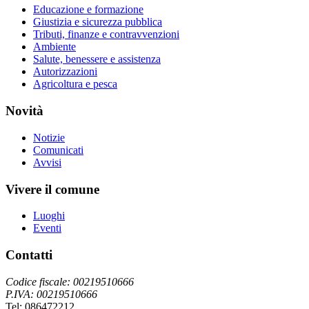
Educazione e formazione
Giustizia e sicurezza pubblica
Tributi, finanze e contravvenzioni
Ambiente
Salute, benessere e assistenza
Autorizzazioni
Agricoltura e pesca
Novità
Notizie
Comunicati
Avvisi
Vivere il comune
Luoghi
Eventi
Contatti
Codice fiscale: 00219510666
P.IVA: 00219510666
Tel: 086472212