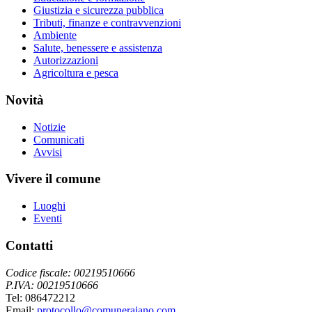
Giustizia e sicurezza pubblica
Tributi, finanze e contravvenzioni
Ambiente
Salute, benessere e assistenza
Autorizzazioni
Agricoltura e pesca
Novità
Notizie
Comunicati
Avvisi
Vivere il comune
Luoghi
Eventi
Contatti
Codice fiscale: 00219510666
P.IVA: 00219510666
Tel: 086472212
Email:
protocollo@comuneraiano.com