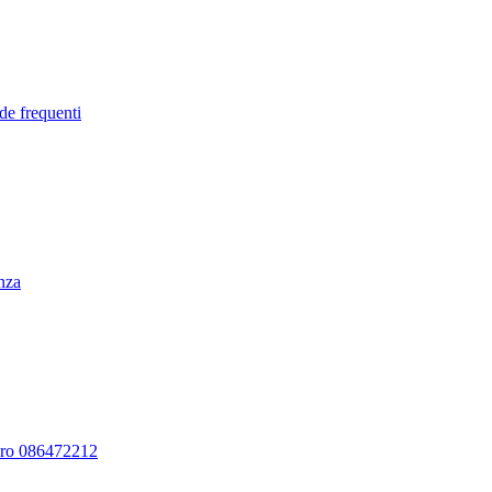
de frequenti
enza
ero 086472212