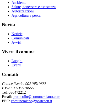
Ambiente
Salute, benessere e assistenza
Autorizzazioni
Agricoltura e pesca
Novità
Notizie
Comunicati
Avvisi
Vivere il comune
Luoghi
Eventi
Contatti
Codice fiscale: 00219510666
P.IVA: 00219510666
Tel: 086472212
Email:
protocollo@comuneraiano.com
PEC:
comuneraiano@postecert.it