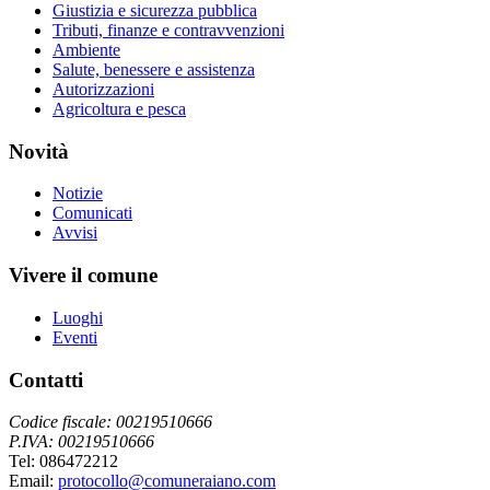
Giustizia e sicurezza pubblica
Tributi, finanze e contravvenzioni
Ambiente
Salute, benessere e assistenza
Autorizzazioni
Agricoltura e pesca
Novità
Notizie
Comunicati
Avvisi
Vivere il comune
Luoghi
Eventi
Contatti
Codice fiscale: 00219510666
P.IVA: 00219510666
Tel: 086472212
Email:
protocollo@comuneraiano.com